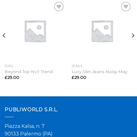
Aggiungi
Aggiungi
alla lista
alla lista
dei
dei
desideri
desideri
TOPS
JEANS
Beyond Top NLY Trend
Lucy Slim Jeans Noisy May
£
29.00
£
29.00
PUBLIWORLD S.R.L.
Piazza Kalsa, n. 7
90133 Palermo (PA)