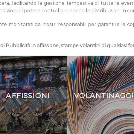
era, facilitando la gestione tempestiva di tutte le eve
dizioni di potere controllare anche le distribuzioni in co
nte monitorati dai nostri responsabili per garantire la co
 di Pubblicità in affissione, stampe volantini di qualsiasi 
AFFISSIONI
VOLANTINAGG