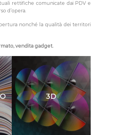
ntuali rettifiche comunicate dai PDV e
rso d’opera.
pertura nonché la qualità dei territori
formato, vendita gadget.
IO
3D