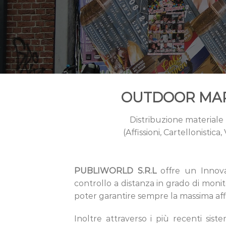
OUTDOOR MA
Distribuzione materiale 
(Affissioni, Cartellonistica
PUBLIWORLD S.R.L
offre un Innovat
controllo a distanza in grado di monito
poter garantire sempre la massima affi
Inoltre attraverso i più recenti sis