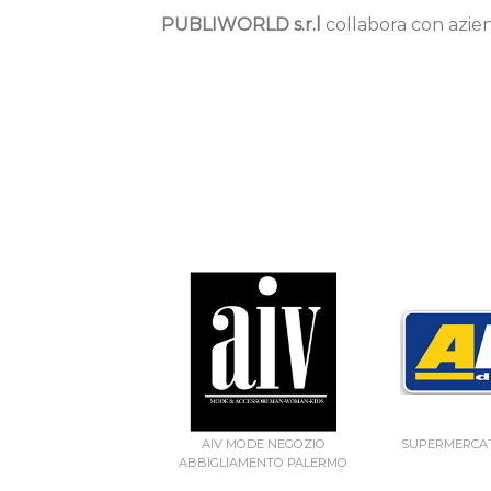
PUBLIWORLD s.r.l
collabora con azien
AIV MODE NEGOZIO
SUPERMERCAT
ABBIGLIAMENTO PALERMO