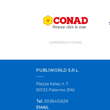
SUPERMERCATI CONAD
PUBLIWORLD S.R.L.
Piazza Kalsa, n. 7
90133 Palermo (PA)
Tel.
3938410639
EMAIL