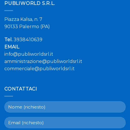
PUBLIWORLD S.R.L.
o invia un e-mail
all’indirizzo
info@publiworldsrl.it
Piazza Kalsa, n. 7
90133 Palermo (PA)
Tel.
3938410639
EMAIL
info@publiworldsrl.it
amministrazione@publiworldsrl.it
commerciale@publiworldsrl.it
CONTATTACI