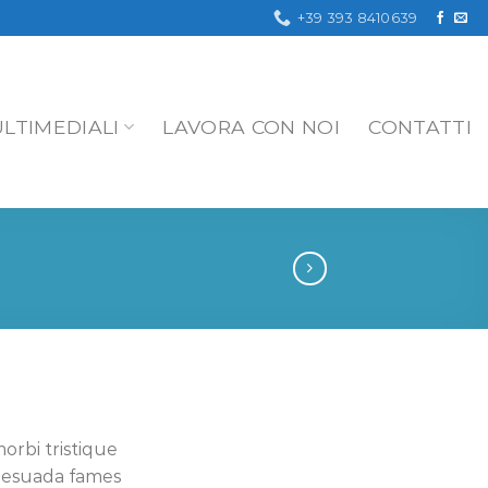
+39 393 8410639
LTIMEDIALI
LAVORA CON NOI
CONTATTI
orbi tristique
lesuada fames