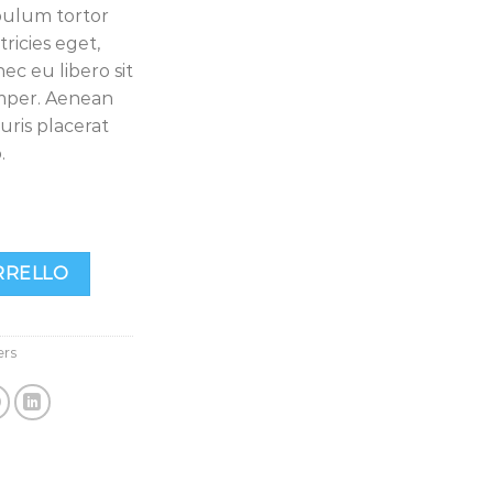
ibulum tortor
tricies eget,
ec eu libero sit
mper. Aenean
auris placerat
.
antità
RRELLO
ers