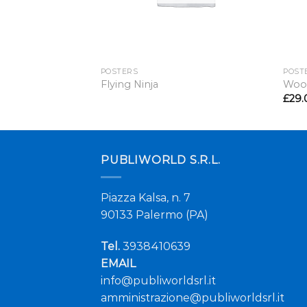
POSTERS
POST
Flying Ninja
Woo 
£
29.
PUBLIWORLD S.R.L.
Piazza Kalsa, n. 7
90133 Palermo (PA)
Tel.
3938410639
EMAIL
info@publiworldsrl.it
amministrazione@publiworldsrl.it