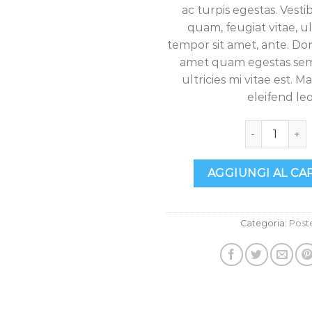
ac turpis egestas. Vest
desideri
quam, feugiat vitae, ul
tempor sit amet, ante. Don
amet quam egestas se
ultricies mi vitae est. M
eleifend leo
Woo Logo qu
AGGIUNGI AL CA
Categoria:
Post