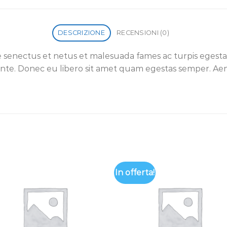
DESCRIZIONE
RECENSIONI (0)
e senectus et netus et malesuada fames ac turpis egesta
, ante. Donec eu libero sit amet quam egestas semper. Aene
In offerta!
Aggiungi
Aggiu
alla lista
alla li
dei
dei
desideri
desid