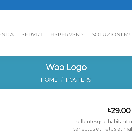
ENDA
SERVIZI
HYPERVSN
SOLUZIONI MU
Woo Logo
HOME
/
POSTERS
29.00
£
Aggiungi
Pellentesque habitant m
alla lista
senectus et netus et ma
dei