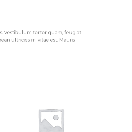
s. Vestibulum tortor quam, feugiat
an ultricies mi vitae est. Mauris
ngi
Aggiungi
sta
alla lista
dei
eri
desideri