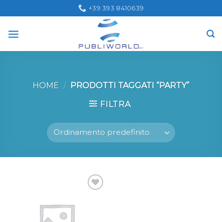
Skip
+39 393 8410639
to
content
HOME
/
PRODOTTI TAGGATI “PARTY”
FILTRA
Aggiungi
alla lista
dei
desideri