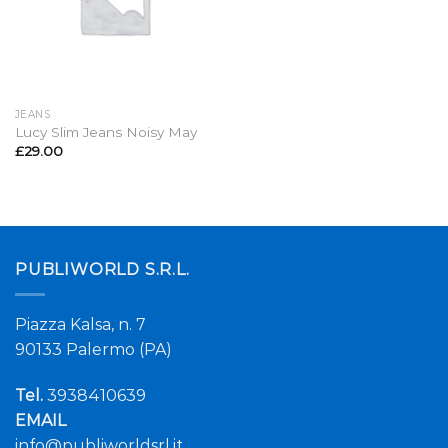
JEANS
Lucy Slim Jeans Noisy May
£
29.00
PUBLIWORLD S.R.L.
Piazza Kalsa, n. 7
90133 Palermo (PA)
Tel.
3938410639
EMAIL
info@publiworldsrl.it