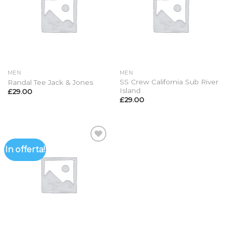
dei
dei
desideri
desideri
MEN
MEN
SS Crew California Sub River
Randal Tee Jack & Jones
Island
£
29.00
£
29.00
In offerta!
Aggiungi
alla lista
dei
desideri