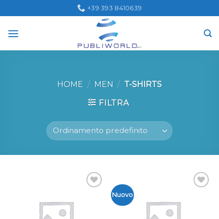
Skip
+39 393 8410639
to
content
HOME
/
MEN
/
T-SHIRTS
FILTRA
Aggiungi
Aggiungi
Nuovo
alla lista
alla lista
dei
dei
desideri
desideri