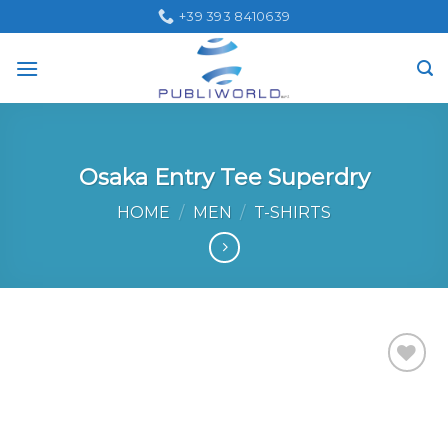
Skip
+39 393 8410639
to
content
Osaka Entry Tee Superdry
HOME
/
MEN
/
T-SHIRTS
Aggiungi
alla lista
dei
desideri