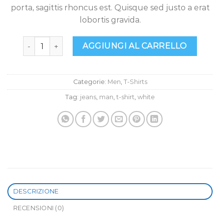
porta, sagittis rhoncus est. Quisque sed justo a erat
lobortis gravida.
Osaka Entry Tee Superdry quantità
AGGIUNGI AL CARRELLO
Categorie:
Men
,
T-Shirts
Tag:
jeans
,
man
,
t-shirt
,
white
DESCRIZIONE
RECENSIONI (0)