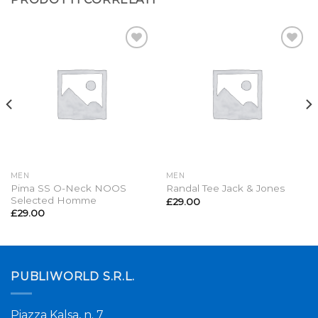
Aggiungi
Aggiungi
alla lista
alla lista
dei
dei
desideri
desideri
MEN
MEN
Pima SS O-Neck NOOS
Randal Tee Jack & Jones
Selected Homme
£
29.00
£
29.00
PUBLIWORLD S.R.L.
Piazza Kalsa, n. 7