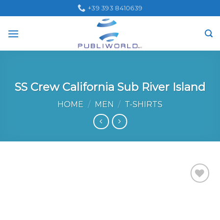
Skip
+39 393 8410639
to
content
SS Crew California Sub River Island
HOME
/
MEN
/
T-SHIRTS
Aggiungi
alla lista
dei
desideri