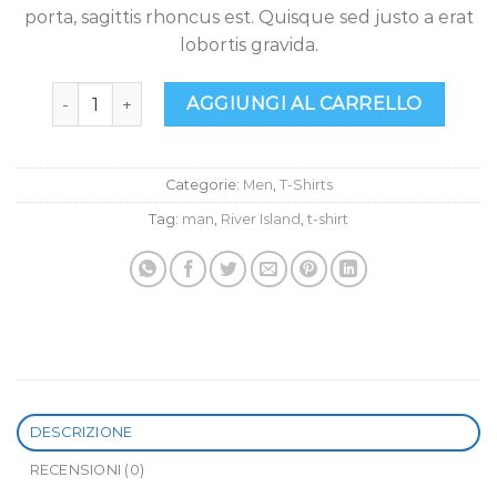
porta, sagittis rhoncus est. Quisque sed justo a erat
lobortis gravida.
SS Crew California Sub River Island quantità
AGGIUNGI AL CARRELLO
Categorie:
Men
,
T-Shirts
Tag:
man
,
River Island
,
t-shirt
DESCRIZIONE
RECENSIONI (0)