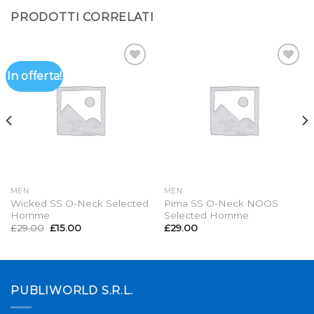
PRODOTTI CORRELATI
In offerta!
Aggiungi
Aggiungi
alla lista
alla lista
dei
dei
desideri
desideri
MEN
MEN
Wicked SS O-Neck Selected
Pima SS O-Neck NOOS
Homme
Selected Homme
£
29.00
£
15.00
£
29.00
PUBLIWORLD S.R.L.