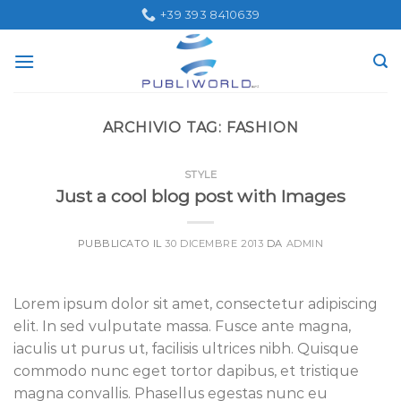
Skip
+39 393 8410639
to
content
ARCHIVIO TAG:
FASHION
STYLE
Just a cool blog post with Images
PUBBLICATO IL
30 DICEMBRE 2013
DA
ADMIN
Lorem ipsum dolor sit amet, consectetur adipiscing
elit. In sed vulputate massa. Fusce ante magna,
iaculis ut purus ut, facilisis ultrices nibh. Quisque
commodo nunc eget tortor dapibus, et tristique
magna convallis. Phasellus egestas nunc eu